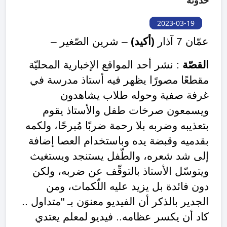
حدوثه
2023-03-19
عمّان 7 آذار
(أكيد)
– شرين الصّغير –
القصّة
: نشر أحد المواقع الإخبارية المحليّة
مقطعًا مصورًا يظهر فيه أستاذ مدرسة في
غرفة صفية وحوله طلاب يشاهدون
ويسمعون صرخات طفل والأستاذ يقوم
بتعذيبه وضربه بلا رحمة ضربًا مُبرحًا، ولكمه
بقدميه وقبضة يده وباستخدام العصا إضافة
إلى شد شعره، والطّفل يستنجد ويستغيث
ويتوسّل الأستاذ بالتوقّف عن ضربه، ولكن
دون فائدة بل يزيد عليه اللّكمات، ومن
الجدير بالذكر أن الفيديو معنوَن بـ "متداول ..
كاد أن يكسر عظامه.. فيديو لمعلم يعتدي