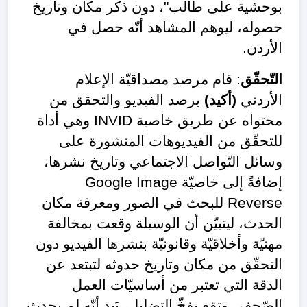
بوحشية على طالب"، دون ذكر مكان وتاريخ
حصوله، ليوهم المشاهد أنّه حصل في
الأردن.
التّحقّق
: قام مرصد مصداقيّة الإعلام
الأردني
(أكيد)
برصد الفيديو والتحقق من
محتواه عن طريق خاصية
INVID
وهي أداة
للتحقّق من الفيديوهات المنشورة على
وسائل التّواصل الاجتماعي وتاريخ نشرها،
إضافةً إلى خاصيّة
Google Image
Reverse
للبحث في الصور ومعرفة مكان
الحدث، ليتبيّن أن الوسيلة وقعت بمخالفة
مهنيّة وأخلاقيّة وقانونيّة بنشرها الفيديو دون
التحقّق من مكان وتاريخ حدوثه لتبتعد عن
الدقة التي تعتبر من أساسيّات العمل
الصّحفي وتقع بفخّ التضليل، بَيد أنّه لم يحدث