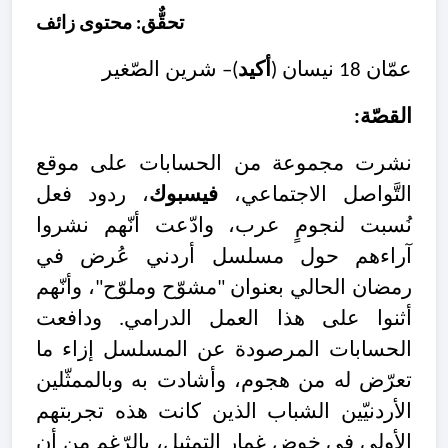
تحقٌّق: محتوى زائف
عمّان 18 نيسان (
أكيد
)– شرين الصّغير
القصّة:
نشرت مجموعة من الحسابات على موقع
التَّواصل الاجتماعي،
فيسبوك
، ردود فعل
نُسبت لنجومٍ عرب، وادّعت أنّهم نشروا
آراءهم حول مسلسل أردني عُرض في
رمضان الحالي بعنوان "مشوّح وملوّح"، وأنّهم
أثنوا على هذا العمل الدرامي. ودافعت
الحسابات المرصودة عن المسلسل إزاء ما
تعرّض له من هجوم، وأشادت به وبالممثّلين
الأردنيّين الشباب الذين كانت هذه تجربتهم
الأولى في خوض غِمار التمثيل، بالرّغم من أن