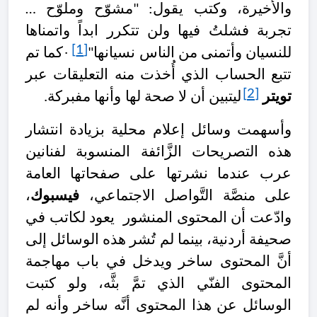
والأخيرة، وكتب يقول: "
مشوّح وملوّح
…
تجربة فشلتُ فيها ولن تتكرر ابداً واتمناها
.
[1]
للنسيان وأتمنى من الناس نسيانها"
كما تم
تتبع الحساب الذي أُخذت منه التعليقات عبر
[2]
تويتر
ليتبين أن لا صحة لها
وأنها مفبركة.
وأسهمت وسائل إعلام محلية بزيادة انتشار
هذه التصريحات الزَّائفة المنسوبة لفنانين
عرب عندما نشرتها على صفحاتها العامة
على منصَّة التَّواصل الاجتماعي،
فيسبوك
،
وادّعت أن المحتوى المنشور يعود لكاتب في
صحيفة أردنية، بينما لم تُشر هذه الوسائل إلى
أنَّ المحتوى ساخر ويدخل في باب مهاجمة
المحتوى الفنّي الذي تمَّ بثَّه، ولو كتبت
الوسائل عن هذا المحتوى أنَّه ساخر وأنه لم