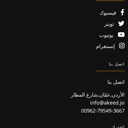
فيسبوك
تويتر
يوتيوب
إنستغرام
اتصل بنا
اتصل بنا
الأردن,عمّان,شارع المطار
info@akeed.jo
00962-79549-3667
اشترك