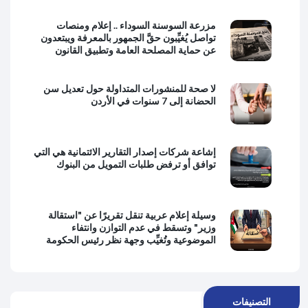
مزرعة السوسنة السوداء .. إعلام ومنصات
تواصل يُغيِّبون حقَّ الجمهور بالمعرفة ويبتعدون
عن حماية المصلحة العامة وتطبيق القانون
لا صحة للمنشورات المتداولة حول تعديل سن
الحضانة إلى 7 سنوات في الأردن
إشاعة شركات إصدار التقارير الائتمانية هي التي
توافق أو ترفض طلبات التمويل من البنوك
وسيلة إعلام عربية تنقل تقريرًا عن "استقالة
وزير" وتسقط في عدم التوازن وانتفاء
الموضوعية وتُغيِّب وجهة نظر رئيس الحكومة
التصنيفات