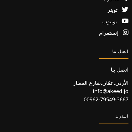
تويتر
يوتيوب
إنستغرام
اتصل بنا
اتصل بنا
الأردن,عمّان,شارع المطار
info@akeed.jo
00962-79549-3667
اشترك