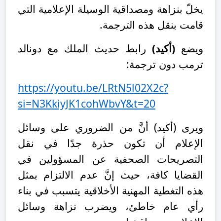
يخلّ بنزاهة ومصداقية الوسيلة الإعلامية التي
قامت بنقل هذه الترجمة.
ويضع
(أكيد)
رابط حديث الملك مع دونالد
ترمب دون ترجمة:
https://youtu.be/LRtN5l02X2c?
si=N3KkiyJK1cohWbvY&t=20
ويرى (أكيد) أنَّ من الضروري على وسائل
الإعلام أن تكون حذرة جدًا في نقل
التصريحات الصحفية عن المسؤولين في
القضايا كافة، حيث إنَّ عدم الالتزام بمثل
هذه التغطية المهنية الأخلاقية يتسبب في بناء
رأي عام خاطئ، ويضرب نزاهة وسائل