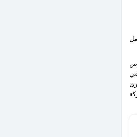
مل
رص
عي
رى
كة