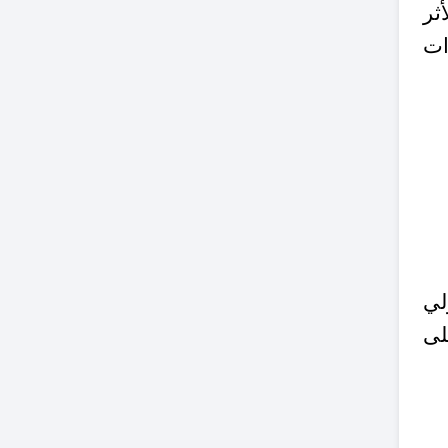
ثر
ات
لي
لى