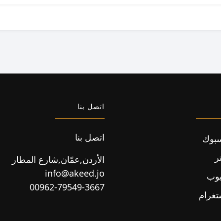
اتصل بنا
اتصل بنا
بوك
ر
الأردن,عمّان,شارع المطار
info@akeed.jo
يوب
00962-79549-3667
تغرام