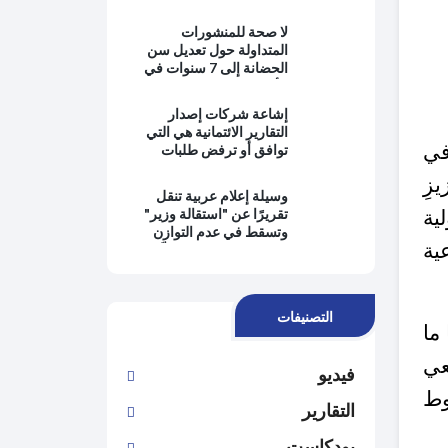
بالمعرفة ويبتعدون عن
حماية المصلحة العامة
لا صحة للمنشورات
وتطبيق القانون
المتداولة حول تعديل سن
الحضانة إلى 7 سنوات في
الأردن
إشاعة شركات إصدار
التقارير الائتمانية هي التي
في
توافق أو ترفض طلبات
التمويل من البنوك
زيزِ
وسيلة إعلام عربية تنقل
ية
تقريرًا عن "استقالة وزير"
وتسقط في عدم التوازن
ية
وانتفاء الموضوعية وتُغيِّب
وجهة نظر رئيس الحكومة
التصنيفات
ما
عي
فيديو
ط
التقارير
بودكاست