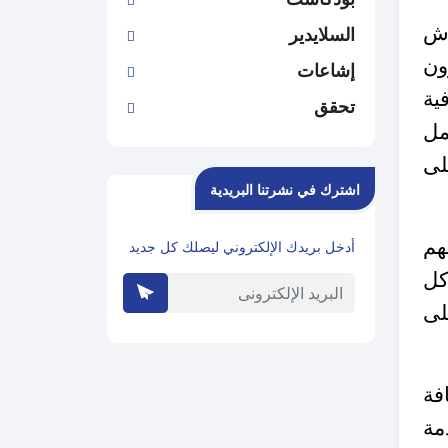
رش
السلايدير
ون
إشاعات
ية
تحقق
مل
لى
اشترك في نشرتنا البريدية
هم
أدخل بريدك الإلكتروني ليصلك كل جديد
كل
لى
فة
مة