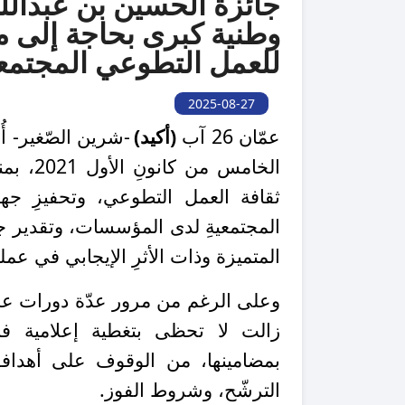
جائزة الحسين بن عبدالله
وطنية كبرى بحاجة إلى مز
للعمل التطوعي المجتم
2025-08-27
عمّان 26 آب
(أكيد)
-
شرين الصّغير-
أ
الخامس 
ثقافة العمل التطوعي، وتحفيزِ جه
المجتمعيةِ لدى المؤسسات، وتقدير ج
المتميزة وذات الأثرِ الإيجابي في عملي
وعلى الرغم من
مرور عدّة دورات على إ
زالت لا تحظى بتغطية إعلامية
بمضامينها، من الوقوف على أهدافها 
الترشّح، وشروط الفوز.