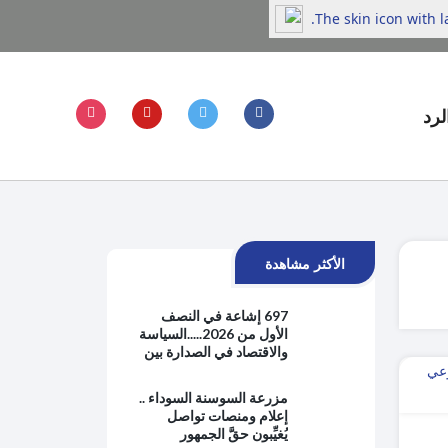
The skin icon with 
لرد
الأكثر مشاهدة
697 إشاعة في النصف
الأول من 2026.....السياسة
والاقتصاد في الصدارة بين
هموم الحياة اليومية
والتوترات الإقليمية
مزرعة السوسنة السوداء ..
إعلام ومنصات تواصل
يُغيِّبون حقَّ الجمهور