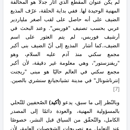
لم يكن عنوان المقطع الذي أثار جدلًا هو المخالفة
المهنية الوحيدة لها. ففي بداية الحلقة، عرّف المذيع
الضيف على أنه حاصل على لقب أصغر ملياردير
عربي بحسب تصنيف "فوربس". وعند البحث في
أرشيف فوربس، لم يتم العثور على اسم
الضيف،.كما أشار المذيع إلى أنّ الضيف بنى أكبر
مجمع سكني منذ آدم عليه السلام، وهو
"ريفنزستور"، وهي معلومة غير دقيقة، لأن أكبر
مجمع سكني في العالم حاليًا هو مبنى "ريجنت
إنترناشونال" في مدينة تشيانجيانغ سنشري بالصين.
[7]
وبالنّظر إلى ما سبق، يدعو
(أكيد)
الصّحفيين للتّحلي
بالمسؤولية المهنية، والعودة دائمًا إلى المصدر
الكامل، والتّحقّق من السياق قبل النشر، خصوصًا
عند التعامل مع تصريحات الشخصيات العامة، لأن