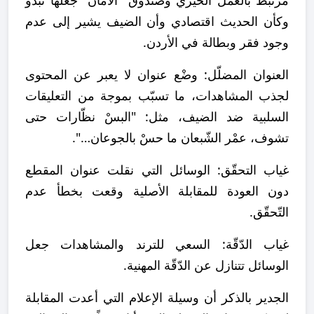
مرتبط بالعمل الخيري وصندوق "الأمان" جعلها تبدو
وكأن الحديث اقتصادي وأن الضيف يشير إلى عدم
وجود فقر وبطالة في الأردن.
العنوان المضلّل: وضْع عنوان لا يعبر عن المحتوى
لجذب المشاهدات، ما تسبّب بموجة من التعليقات
السلبية ضد الضيف، مثل: "البسْ نظّارات حتى
تشوف، عمْر الشّبعان ما حسْ بالجوعان…".
غياب التحقّق: الوسائل التي نقلت عنوان المقطع
دون العودة للمقابلة الأصلية وقعت بخطأ عدم
التّحقّق.
غياب الدّقّة: السعي للترند والمشاهدات جعل
الوسائل تتنازل عن الدّقّة المهنية.
الجدير بالذكر أن وسيلة الإعلام التي أعدت المقابلة