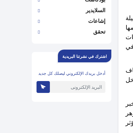
السلايدير
لة
إشاعات
ها
تحقق
ات
فة في
اشترك في نشرتنا البريدية
اف
أدخل بريدك الإلكتروني ليصلك كل جديد
خل
بر
هر
ثر