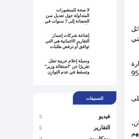
بالمعرفة ويبتعدون عن
حماية المصلحة العامة
لا صحة للمنشورات
وتطبيق القانون
المتداولة حول تعديل سن
الحضانة إلى 7 سنوات في
الأردن
ئل
إشاعة شركات إصدار
تي
التقارير الائتمانية هي التي
توافق أو ترفض طلبات
التمويل من البنوك
وسيلة إعلام عربية تنقل
رة
تقريرًا عن "استقالة وزير"
التربية والتعليم، نشرت إحدى الوسائل الإعلامية المحلية قصة طالبة حصلت على معدل 95
وتسقط في عدم التوازن
وانتفاء الموضوعية وتُغيِّب
وجهة نظر رئيس الحكومة
لى
التصنيفات
فيديو
ن،
التقارير
هم
بودكاست