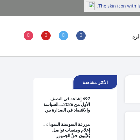
The skin icon with 
لرد
الأكثر مشاهدة
697 إشاعة في النصف
الأول من 2026.....السياسة
والاقتصاد في الصدارة بين
هموم الحياة اليومية
والتوترات الإقليمية
مزرعة السوسنة السوداء ..
إعلام ومنصات تواصل
يُغيِّبون حقَّ الجمهور