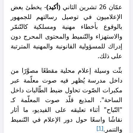
عمّان 26 تشرين الثاني
(أكيد)
- يخطئ بعض
الإعلاميون في توصيل رسالتهم للجمهور
بالوقوع بأخطاء مهنية ومسلكية كالتّنمّر
والاستهزاء والتّنميط والمحتوى المحرج دون
إدراك للمسؤولية القانونبة والمهنية المترتبة
على ذلك.
بثّت وسيلة إعلام محلية مقطعًا مصوَّرًا من
داخل مدرسة
يُظهر فيه صوت معلّمة عبر
مكبرات الصّوت تحاول ضبط الطّالبات داخل
الساحة". المذيع قلّد صوت المعلّمة كـ
"النّباح" أثناء تعليقه على الفيديو، ما أثار
نقاشًا واسعًا حول دور الإعلام في التّنميط
[1]
والتنمر.