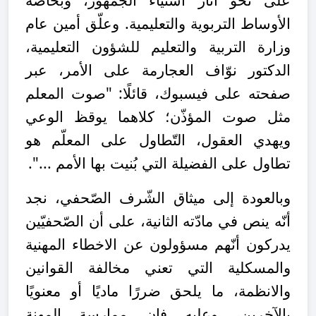
الأوساط التربوية والتعليمية. وعلّق أمين عام
وزارة التربية والتعليم للشؤون التعليمية،
الدكتور نوّاف العجارمة على الأمر، عبر
صفحته على فيسبوك، قائلًا: "صوت المعلم
مثل صوت المؤذّن؛ كلاهما يوقظ الوعي
ويهدي العقول، التّطاول على المعلّم هو
تطاول على الفضيلة التي بُنيت بها الأمم ...".
وبالعودة إلى ميثاق الشّرف الصّحفي، نجد
أنّه ينص في مادّته الثانية، على أن الصّحفيّين
يدركون أنّهم مسؤولون عن الاخطاء المهنية
والمسكلية التي تعني مخالفة القوانين
والانظمة، ما يلحق ضررًا ماديًا أو معنويًا
بالآخرين، وعليه فإن ممارسة المهنة