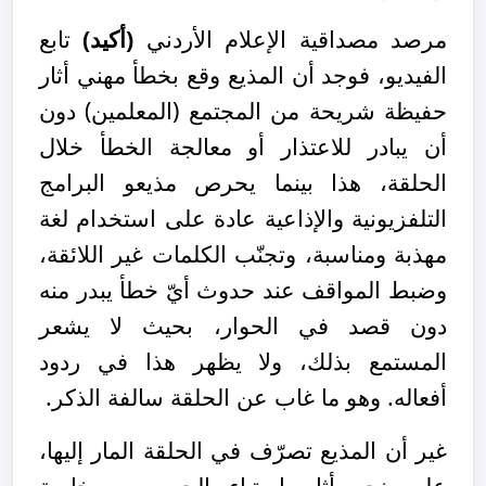
مرصد مصداقية الإعلام الأردني
(أكيد)
تابع
الفيديو، فوجد أن المذيع وقع بخطأ مهني أثار
حفيظة شريحة من المجتمع (المعلمين) دون
أن يبادر للاعتذار أو معالجة الخطأ خلال
الحلقة، هذا بينما يحرص مذيعو البرامج
التلفزيونية والإذاعية عادة على استخدام لغة
مهذبة ومناسبة، وتجنّب الكلمات غير اللائقة،
وضبط المواقف عند حدوث أيّ خطأ يبدر منه
دون قصد في الحوار، بحيث لا يشعر
المستمع بذلك، ولا يظهر هذا في ردود
أفعاله. وهو ما غاب عن الحلقة سالفة الذكر.
غير أن المذيع تصرّف في الحلقة المار إليها،
على نحو أثار استياء الجمهور، وبخاصة