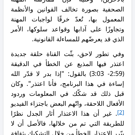
الصحفية بصورة تخالف القوانين والأنظمة
المعمول بها، تُعدّ خرقًا لواجبات المهنة
وتجاوزًا على آدابها وقواعد سلوكها، الأمر
الذي قد يعرضّهم للمساءلة القانونية.
وفي تطور لاحق، بثّت القناة حلقة جديدة
اعتذر فيها المذيع عن الخطأ في الدقيقة
(2:59- 3:03) بالقول: "إذا بدر لا قدّر الله
إساءة في هذا البرنامج، فأنا اعتذر". وكان
قبل ذلك قد شكّك في المعلومات وردود
الأفعال اللاحقة، واتّهم البعض باجتزاء الفيديو
[2]
. غير أن هذا الاعتذار أثار الجدل نظرًا
للطريقة التي تم من خلالها، فالأصل أن لا
يبّرر الاعتذار الخطأ من خلال التشكيك بثقافة