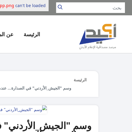
app.png
can't be loaded.
الرئيسة
عن ال
الرئيسة
وسم "الجيش_الأردني" في الصدارة... عندما
وسم "الجيش_الأردني" في