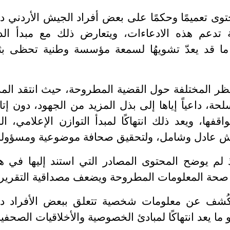
توى تعميمًا وحكمًا على بعض أفراد الجيش الأردني د
ة تدعم هذه الادعاءات، ويتعارض ذلك مع مبدأ الد
 ما قد يعدّ تشويهُا لسمعة مؤسسة وطنية تحظى بث
نظر المختلفة حول القضية المطروحة، حيث انتقد المذ
سلحة، داعياً إياها إلى بذل المزيد من الجهود، دون إتا
فها، ويعد ذلك انتهاكًا لمبدأ التوازن الإعلامي، ال
ش عادل وشامل، ولتحقيق صحافة موضوعية ومسؤولة
 لم يوضح المحتوى المصادر التي استند إليها في ه
ن صحة المعلومات المطروحة ويضعف مصداقية التقرير.
ذ كُشف عن معلومات شخصية تتعلق ببعض الأفراد د
ما يعد انتهاكًا لمبادئ الخصوصية والأخلاقيات الصحفية