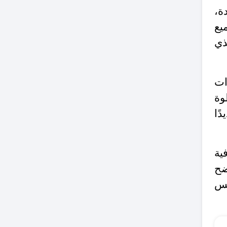
ة،
يع
ذي
ات
وة
ًا
ية
ضح
مس