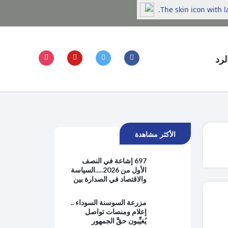
The skin icon with 
لرد
الأكثر مشاهدة
697 إشاعة في النصف
الأول من 2026.....السياسة
والاقتصاد في الصدارة بين
هموم الحياة اليومية
والتوترات الإقليمية
مزرعة السوسنة السوداء ..
إعلام ومنصات تواصل
يُغيِّبون حقَّ الجمهور