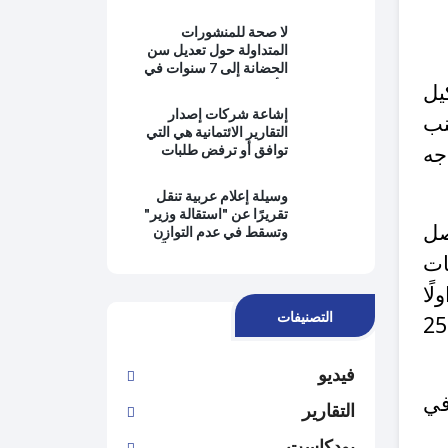
بالمعرفة ويبتعدون عن
حماية المصلحة العامة
لا صحة للمنشورات
وتطبيق القانون
المتداولة حول تعديل سن
الحضانة إلى 7 سنوات في
الأردن
يل
إشاعة شركات إصدار
نب
التقارير الائتمانية هي التي
جه
توافق أو ترفض طلبات
التمويل من البنوك
وسيلة إعلام عربية تنقل
تقريرًا عن "استقالة وزير"
صل
وتسقط في عدم التوازن
وانتفاء الموضوعية وتُغيِّب
ات
وجهة نظر رئيس الحكومة
ًا
التصنيفات
خاصة بعد تصدر وسم "الجيش_الأردني" قائمة الأعلى تداولًا مساء يوم 25
فيديو
في
التقارير
بودكاست