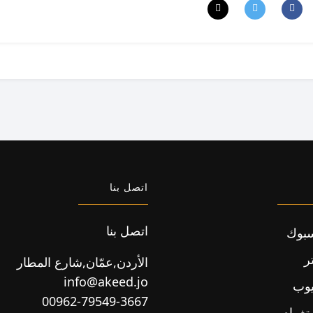
اتصل بنا
اتصل بنا
بوك
ر
الأردن,عمّان,شارع المطار
info@akeed.jo
يوب
00962-79549-3667
تغرام