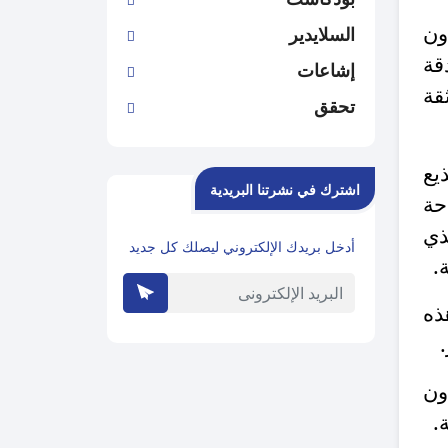
ون
السلايدير
قة
إشاعات
قة
تحقق
يع
اشترك في نشرتنا البريدية
حة
ذي
أدخل بريدك الإلكتروني ليصلك كل جديد
.
ذه
ون
.