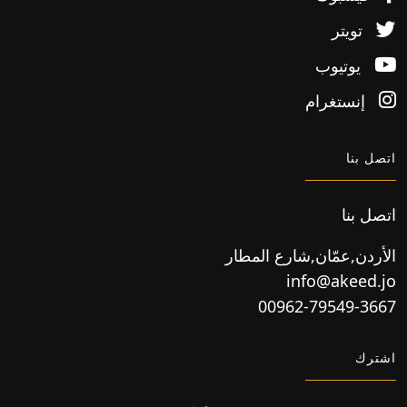
تويتر
يوتيوب
إنستغرام
اتصل بنا
اتصل بنا
الأردن,عمّان,شارع المطار
info@akeed.jo
00962-79549-3667
اشترك