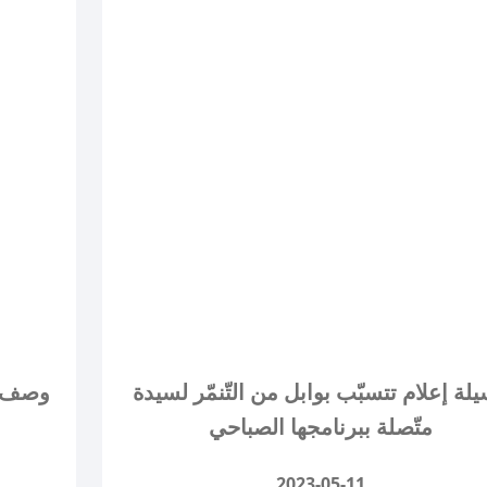
لة إعلام تتسبّب بوابل من التّنمّر لسيدة
متّصلة ببرنامجها الصباحي
2023-05-11