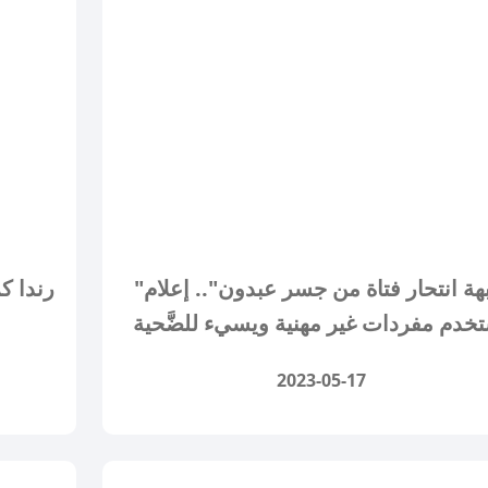
"شُبهة انتحار فتاة من جسر عبدون".. إعلام
رندا كر
خدم مفردات غير مهنية ويسيء للضَّحية
2023-05-17