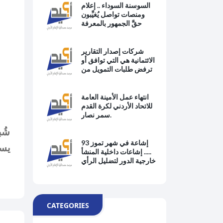
السوسنة السوداء .. إعلام
ومنصات تواصل يُغيِّبون
حقَّ الجمهور بالمعرفة
ويبتعدون عن حماية
المصلحة العامة وتطبيق
القانون
شركات إصدار التقارير
الائتمانية هي التي توافق أو
ترفض طلبات التمويل من
البنوك
انتهاء عمل الأمينة العامة
للاتحاد الأردني لكرة القدم
سمر نصار.
93 إشاعة في شهر تموز
يست
..... إشاعات داخلية المنشأ
خارجية الدور لتضليل الرأي
العام
CATEGORIES