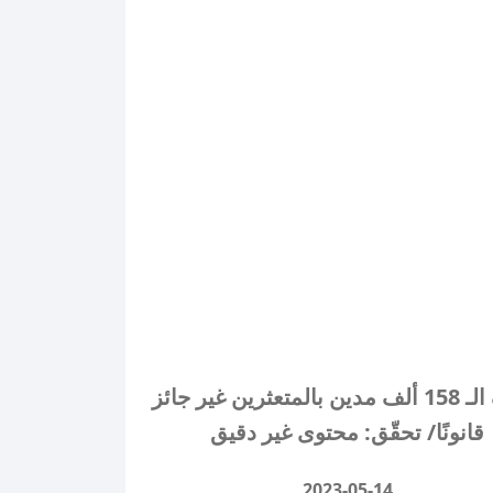
وصف الـ 158 ألف مدين بالمتعثرين غير جائز
قانونًا/ تحقّق: محتوى غير دقيق
2023-05-14