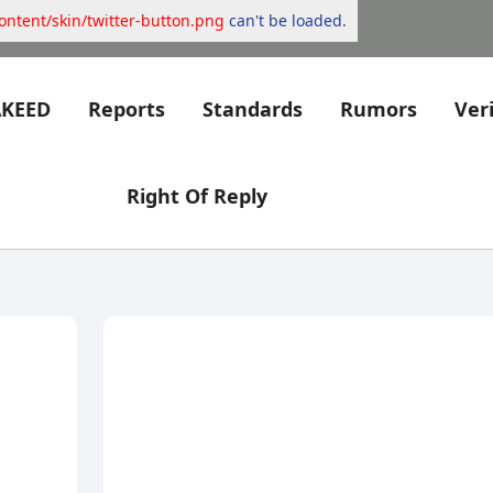
content/skin/twitter-button.png
can't be loaded.
AKEED
Reports
Standards
Rumors
Veri
Right Of Reply