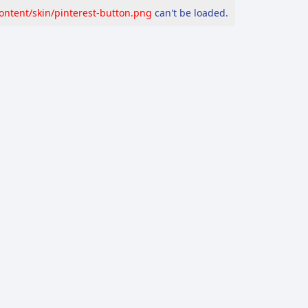
content/skin/pinterest-button.png
can't be loaded.
AKEED
Reports
Standards
Rumors
Veri
Right Of Reply
حملة "عيب" بين التأييد والانتقاد .. ف
حملة "عيب" بين التأييد والانتقاد