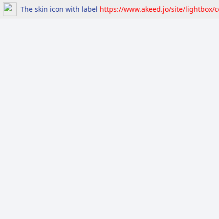
The skin icon with label
https://www.akeed.jo/site/lightbox/
Home
About 
Home
ي ظلّ تناول الإعلام والتواصل الاجتماعي لها
 .. في ظلّ تناول الإعلام