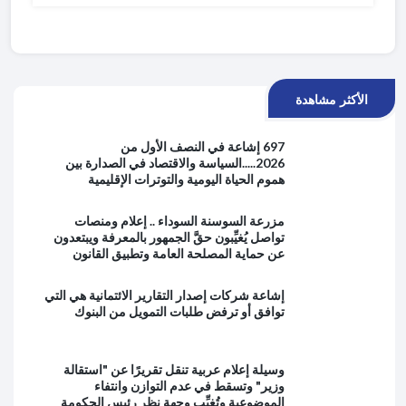
الأكثر مشاهدة
697 إشاعة في النصف الأول من
2026.....السياسة والاقتصاد في الصدارة بين
هموم الحياة اليومية والتوترات الإقليمية
مزرعة السوسنة السوداء .. إعلام ومنصات
تواصل يُغيِّبون حقَّ الجمهور بالمعرفة ويبتعدون
عن حماية المصلحة العامة وتطبيق القانون
إشاعة شركات إصدار التقارير الائتمانية هي التي
توافق أو ترفض طلبات التمويل من البنوك
وسيلة إعلام عربية تنقل تقريرًا عن "استقالة
وزير" وتسقط في عدم التوازن وانتفاء
الموضوعية وتُغيِّب وجهة نظر رئيس الحكومة