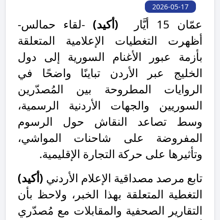
2026-05-17
عمّان 15 أيَّار
(أكيد)
-لقاء حمالس-
أظهرت التغطيات الإعلامية المتعلقة
بأزمة عبور الأغنام السورية إلى دول
الخليج عبر الأردن تباينًا واضحًا في
الروايات المطروحة بين المُصدّرين
السوريين والجهات الأردنية الرسمية،
وسط تصاعد النقاش حول الرسوم
المفروضة على شاحنات المواشي،
وتأثيرها على حركة التجارة الإقليمية.
تابع مرصد مصداقية الإعلام الأردني
(أكيد)
التغطية المتعلقة بهذا الخبر، ولاحظ بأن
التقارير الصحفية والمقابلات مع مُصدّري