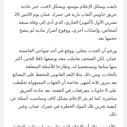
تابعت وسائل الإعلام بتوسع، وبشكل لافت، خبر حادثة
حريق حاويتي ألعاب نارية في جمرك عمان يوم الاثنين 26
تشرين الأول (أكتوبر) الجاري، الذي أدى إلى وفاة سبعة
أشخاص، وإصابات أخرى، ووقوع أضرار مادية لم يتضح
حجمها بعد.
ورغم أن الحدث محلي، ووقع في أحد ضواحي العاصمة
عمان، لكن الصحف تعاملت معه بوصفها ناقلا للخبر، أكثر
منها متابعا ومستقصيا له، وطارحا للأسئلة المتعلقة
بالحادث. ومن ذلك مثلا البُعد القانوني للتحفظ على البضائع
بعد مرور ثلاثة أشهر، بخاصة أن الجهات المسؤولة تحفّظت
على 6 حاويات مفرقعات في العقبة، بعد حادثة الحريق
مباشرة. كما لم يثر الإعلام بشكل كاف ومناسب، أسئلة عن
كيفية تخزين تلك المواد الخطرة في جمرك عمان، وغير
ذلك.
والأهم من ذلك أن الإعلام الذي نقل مجريات نقاش الحادثة