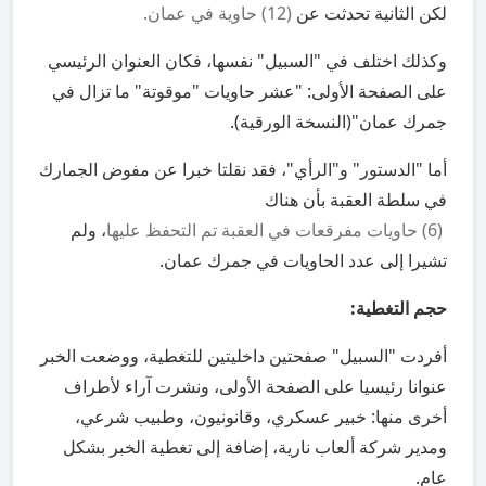
لكن الثانية تحدثت عن
(12) حاوية في عمان
.
وكذلك اختلف في "السبيل" نفسها، فكان العنوان الرئيسي
على الصفحة الأولى: "عشر حاويات "موقوتة" ما تزال في
جمرك عمان"(النسخة الورقية).
أما "الدستور" و"الرأي"، فقد نقلتا خبرا عن مفوض الجمارك
في سلطة العقبة بأن هناك
(6) حاويات مفرقعات في العقبة تم التحفظ عليها
، ولم
تشيرا إلى عدد الحاويات في جمرك عمان.
حجم التغطية:
أفردت "السبيل" صفحتين داخليتين للتغطية، ووضعت الخبر
عنوانا رئيسيا على الصفحة الأولى، ونشرت آراء لأطراف
أخرى منها: خبير عسكري، وقانونيون، وطبيب شرعي،
ومدير شركة ألعاب نارية، إضافة إلى تغطية الخبر بشكل
عام.