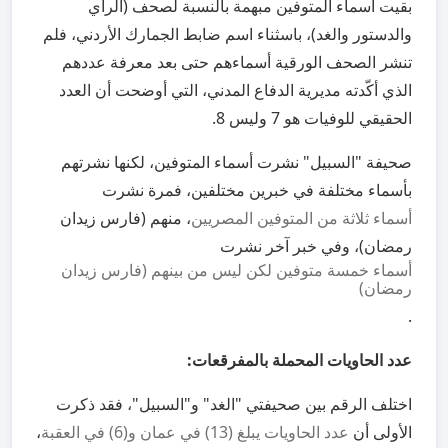
بقيت أسماء المتوفين مبهمة بالنسبة لصحف (الرأي
والدستور والغد)، باسثناء اسم ضابط الجمارك الأردني، فلم
تنشر الصحف الورقية أسماءهم حتى بعد معرفة عددهم
الذي أكّدته مديرية الدفاع المدني، التي أوضحت أن العدد
الحقيقي للوفيات هو 7 وليس 8.
صحيفة "السبيل" نشرت أسماء المتوفين، لكنها نشرتهم
بأسماء مختلفة في خبرين مختلفين، فمرة نشرت
أسماء ثلاثة من المتوفين المصريين
، منهم (فارس زيدان
رمضان)، وفي خبر آخر نشرت
أسماء خمسة
متوفين لكن ليس من بينهم (فارس زيدان
رمضان)
.
عدد الحاويات المحملة بالمفرقعات:
اختلف الرقم بين صحيفتي "الغد" و"السبيل"، فقد ذكرت
الأولى أن
عدد الحاويات يبلغ (13) في عمان و(6) في العقبة
،