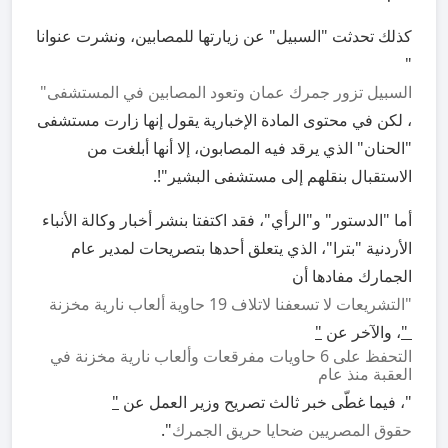
كذلك تحدثت "السبيل" عن زيارتها للمصابين، ونشرت عنوانا
"
السبيل تزور جمرك عمان وتعود المصابين في المستشفى
"
، لكن في محتوى المادة الإخبارية يقول إنها زارت مستشفى
"الحنان" الذي يرقد فيه المصابون، إلا أنها أبلغت من
الاستقبال بنقلهم إلى مستشفى البشير"!.
أما "الدستور" و"الرأي"، فقد اكتفتا بنشر أخبار وكالة الأنباء
الأردنية "بترا"، الذي يتعلق أحدها بتصريحات لمدير عام
الجمارك مفادها أن
"التشريعات لا تسعفنا لاتلاف 19 حاوية ألعاب نارية مخزنة
"
، والآخر عن
"
التحفظ على 6 حاويات مفرقعات وألعاب نارية مخزنة في
العقبة منذ عام
"، فيما غطّى خبر ثالث تصريح وزير العمل عن
"
حقوق المصريين ضحايا حريق الجمرك
".