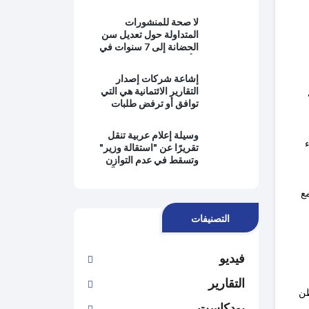
بالمعرفة ويبتعدون عن
حماية المصلحة العامة
لا صحة للمنشورات
وتطبيق القانون
المتداولة حول تعديل سن
الحضانة إلى 7 سنوات في
الأردن
إشاعة شركات إصدار
التقارير الائتمانية هي التي
توافق أو ترفض طلبات
التمويل من البنوك
وسيلة إعلام عربية تنقل
تقريرًا عن "استقالة وزير"
وتسقط في عدم التوازن
وانتفاء الموضوعية وتُغيِّب
وجهة نظر رئيس الحكومة
التصنيفات
فيديو
التقارير
مواطن
بودكاست