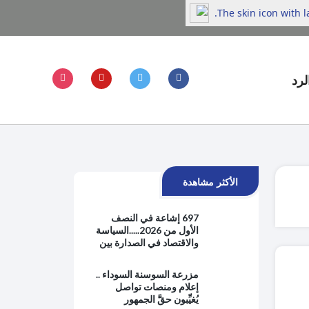
The skin icon with 
لرد
الأكثر مشاهدة
697 إشاعة في النصف
الأول من 2026.....السياسة
والاقتصاد في الصدارة بين
هموم الحياة اليومية
والتوترات الإقليمية
مزرعة السوسنة السوداء ..
إعلام ومنصات تواصل
يُغيِّبون حقَّ الجمهور