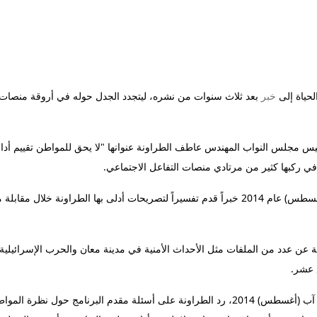
حياة إلى
خبر
بعد ثلاث سنوات من نشره، ليتجدد الجدل حوله في أروقة منصات
س مجلس النواب المهندس عاطف الطراونة عنوانها "لا يحق للمواطن تقييم أداء
في ركبها كثير من مرتادي منصات التفاعل الاجتماعي.
 تحدث خلال البرنامج الذي بلغت مدته 49 دقيقة عن عدد من الملفات مثل الأحداث الأمنية في مدينة معان والحرب الإسرائيلية
 عشر.
واعتباراً من الدقيقة 33 من البرنامج الذي بث مساء 11 آب (أغسطس) 2014، رد الطراونة على أسئلة مقدم البرنامج حول نظرة ال