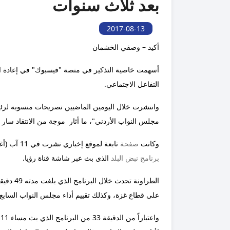
بعد ثلاث سنوات
2017-08-13
أكيد – وصفي الخشمان
أسهمت خاصية التذكير في منصة "فيسبوك" في إعادة ال
التفاعل الاجتماعي.
وانتشرت خلال اليومين الماضيين تصريحات منسوبة لرئي
مجلس النواب الأردني"، ما أثار موجة من الانتقاد سار 
وكانت
صفحة
تابعة لموقع إخباري نشرت في 11 آب (أغسطس) عام 2014 خبراً قدم تفسيراً لتصريحات أدلى بها الطراونة خلال مقابلة مع
برنامج نبض البلد
الذي بث عبر شاشة قناة رؤيا.
الطراونة
على قطاع غزة، وكذلك تقييم أداء مجلس النواب السابع