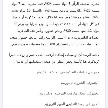
نشرت صحيفة الرأي 6 مواد بنسبة 24%، فيما نشرت الغد 7 مواد
بنسبة 28%، والدستور مادتين بنسبة 8%، والسبيل 10 مواد بنسبة
40%. ونشر موقعا عمون وسرايا خلال المدة المذكورة أربع مواد
في كل منها، أي بنسبة 20%، فيما نشر موقع سرايا وخبرني 6
مواد لكل منها بنسبة 30%. وتبدو خطورة وتأثير هذه الظاهرة
القنوات التلفزيونية ذات الانتشار الواسع والتي يتابعها جمهور متعدد
المستويات حيث ينتشر استخدام الالقاب والمسميات بدون تدقيق.
لاحظ الرصد أن توصيفات إضافية أرفقت بلقب خبير ومن ذلك نقرأ
(ونذكرها هنا كأمثلة بغض النظر عن صحة استخدامها أو عدمه):
خبير في نزاعات التحكيم في الملكية الفكرية
،
الخبير
في الشؤون السورية
،
الخبير
في مجال مكافحة القرصنة الالكترونية
،
الخبير في جودة التعليم
،
الخبير التربوي
،