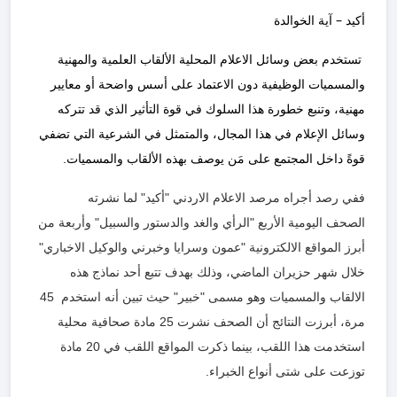
أكيد – آية الخوالدة
تستخدم بعض وسائل الاعلام المحلية الألقاب العلمية والمهنية
والمسميات الوظيفية دون الاعتماد على أسس واضحة أو معايير
مهنية، وتنبع خطورة هذا السلوك في قوة التأثير الذي قد تتركه
وسائل الإعلام في هذا المجال، والمتمثل في الشرعية التي تضفي
قوةً داخل المجتمع على مَن يوصف بهذه الألقاب والمسميات.
ففي رصد أجراه مرصد الاعلام الاردني "أكيد" لما نشرته
الصحف
اليومية
الأربع "الرأي والغد والدستور والسبيل" وأربعة من
أبرز المواقع الالكترونية "عمون وسرايا وخبرني والوكيل الاخباري"
خلال شهر حزيران الماضي، وذلك بهدف تتبع أحد نماذج هذه
الالقاب والمسميات وهو مسمى "خبير" حيث تبين أنه استخدم 45
مرة، أبرزت النتائج أن الصحف نشرت 25 مادة صحافية محلية
استخدمت هذا اللقب، بينما ذكرت المواقع اللقب في 20 مادة
توزعت على شتى أنواع الخبراء.