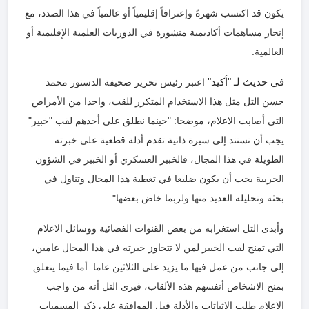
يكون قد اكتسب شهرةً وإعترافاً إقليمياً أو عالمياً في هذا الصدد، مع
إنجاز مساهمات أكاديمية منشورة في الدوريات العلمية الإقليمية أو
العالمية.
في حديث لـ "أكيد"
اعتبر رئيس تحرير صحيفة الدستور محمد
حسن التل مثل هذا الاستخدام المتكرر للقب، واحدا من الأمراض
التي أصابت الاعلام، موضحا: "حينما نطلق على أحدهم لقب "خبير"
يجب أن نستند إلى سيرة ذاتية تقدم أدلة قطعية على خبرته
الطويلة في هذا المجال، فالخبير العسكري أو الخبير في الشؤون
الحربية يجب أن يكون ضليعا في تغطية هذا المجال وتناول في
بحثه وتحليله العديد منها ولربما خاض بعضها".
وأبدى التل استغرابه من بعض القنوات الفضائية ووسائل الاعلام
التي تمنح لقب الخبير لمن لا تتجاوز خبرته في هذا المجال عامين،
إلى جانب من عمل فيها ما يزيد على الثلاثين عاما. أما فيما يتعلق
بمنح الاشخاص أنفسهم هذه الألقاب، فيرى التل أنه من واجب
الاعلام طلب الاثباتات والأدلة قبل الموافقة على ذكر المسميات