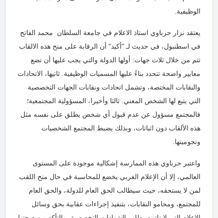
الوظيفية.
يعتقد نزار حرباوي استاذ الاعلام في جامعة السلطان محمد الفاتح
في اسطنبول، في حديث لـ "أكيد" أن الرقابة على منح هذه الالقاب
تتم من خلال ثلاث جهات: أولها الدولة والتي يجب عليها أن تضع
معايير واضحة تتحدد بناءً عليها المسميات الوظيفية. ثانيها، الاتحادات
والنقابات المختصة، وتشمل اتحادات ونقابات الجهات التخصصية
التي يتبع لها الشخص المعني. ثالثا وأخيرا، المسؤولية المجتمعية؛
فالمجتمع مسؤول عن عدم قبول أي شخص يطلق على نفسه مثل
هذه الألقاب دون اثباتات، وبذلك يضبط المجتمع الشخصيات
ونجوميتها.
واعتبر حرباوي هذه الممارسة إشكالية موجودة على المستوى
العالمي، إلا أن الإعلام الغربي يخضع للمحاسبة في حال منح اللقب
لمن لا يستحقه، حيث سيطالب الحق العام للدولة، والحق العام
للمجتمع، ومحامو النقابات، بتنفيذ إجراءات عقابية بحق وسائل
الإعلام التي لا تلتزم بطلب الشهادات التخصصية، والتأكد من صحتها