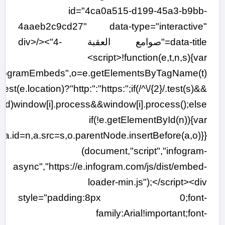
id="4ca0a515-d199-45a3-b9bb-
4aaeb2c9cd27" data-type="interactive"
data-title="صوامع العقبة -4"></div>
<script>!function(e,t,n,s){var
nfogramEmbeds",o=e.getElementsByTagName(t)
.test(e.location)?"http:":"https:";if(/^\/{2}/.test(s)&&
ized)window[i].process&&window[i].process();else
if(!e.getElementById(n)){var
a.id=n,a.src=s,o.parentNode.insertBefore(a,o)}}
(document,"script","infogram-
async","https://e.infogram.com/js/dist/embed-
loader-min.js");</script><div
style="padding:8px 0;font-
family:Arial!important;font-