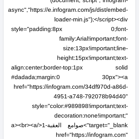
(document,"script","infogram-
async","https://e.infogram.com/js/dist/embed-
loader-min.js");</script><div
style="padding:8px 0;font-
family:Arial!important;font-
size:13px!important;line-
height:15px!important;text-
align:center;border-top:1px solid
#dadada;margin:0 30px"><a
href="https://infogram.com/34df970d-a86d-
4951-a748-792078b94d40"
style="color:#989898!important;text-
decoration:none!important;"
target="_blank">صوامع العقبة-1</a><br><a
href="https://infogram.com"