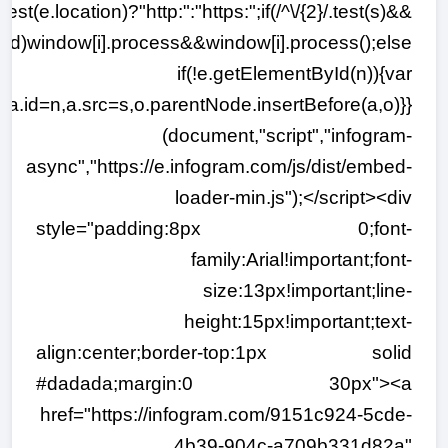
.test(e.location)?"http:":"https:";if(/^\/{2}/.test(s)&&
ized)window[i].process&&window[i].process();else
if(!e.getElementById(n)){var
a.id=n,a.src=s,o.parentNode.insertBefore(a,o)}}
(document,"script","infogram-
async","https://e.infogram.com/js/dist/embed-
loader-min.js");</script><div
style="padding:8px 0;font-
family:Arial!important;font-
size:13px!important;line-
height:15px!important;text-
align:center;border-top:1px solid
#dadada;margin:0 30px"><a
href="https://infogram.com/9151c924-5cde-
4b39-904c-a709b331d82a"