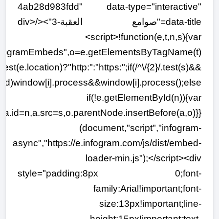
4ab28d983fdd" data-type="interactive"
data-title="صوامع العقبة-3"></div>
<script>!function(e,t,n,s){var
nfogramEmbeds",o=e.getElementsByTagName(t)
.test(e.location)?"http:":"https:";if(/^\/{2}/.test(s)&&
ized)window[i].process&&window[i].process();else
if(!e.getElementById(n)){var
a.id=n,a.src=s,o.parentNode.insertBefore(a,o)}}
(document,"script","infogram-
async","https://e.infogram.com/js/dist/embed-
loader-min.js");</script><div
style="padding:8px 0;font-
family:Arial!important;font-
size:13px!important;line-
height:15px!important;text-