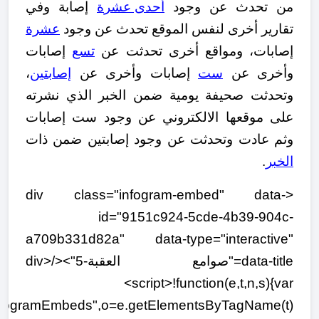
من تحدث عن وجود
أحدى عشر
ة
إصابة وفي
تقارير أخرى لنفس الموقع تحدث عن وجود
عشرة
إصابات، ومواقع أخرى تحدثت عن
تسع
إصابات
وأخرى عن
ست
إصابات وأخرى عن
إصابتين
،
وتحدثت صحيفة يومية ضمن الخبر الذي نشرته
على موقعها الالكتروني عن وجود ست إصابات
وثم عادت وتحدثت عن وجود إصابتين ضمن ذات
الخبر
.
<div class="infogram-embed" data-
id="9151c924-5cde-4b39-904c-
a709b331d82a" data-type="interactive"
data-title="صوامع العقبة-5"></div>
<script>!function(e,t,n,s){var
nfogramEmbeds",o=e.getElementsByTagName(t)