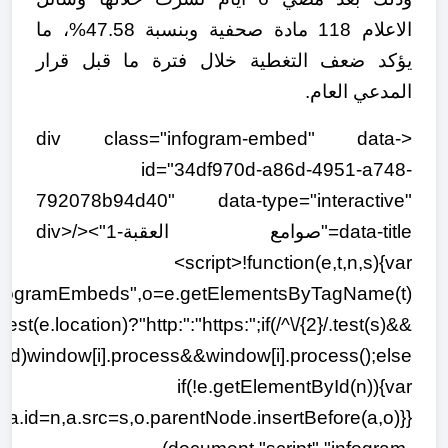
الاعلام 118 مادة صحفية وبنسبة 47.58%، ما
يؤكد ضعف التغطية خلال فترة ما قبل قرار
المدعي العام.
<div class="infogram-embed" data-
id="34df970d-a86d-4951-a748-
792078b94d40" data-type="interactive"
data-title="صوامع العقبة-1"></div>
<script>!function(e,t,n,s){var
nfogramEmbeds",o=e.getElementsByTagName(t)
.test(e.location)?"http:":"https:";if(/^\/{2}/.test(s)&&
ized)window[i].process&&window[i].process();else
if(!e.getElementById(n)){var
a.id=n,a.src=s,o.parentNode.insertBefore(a,o)}}