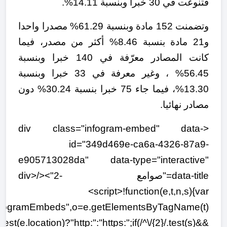
فتنوعت في 30 خبرا وبنسبة 14.11%.
وتضمنت 152 مادة وبنسبة 61.29% مصدرا واحدا
و21 مادة بنسبة 8.46% أكثر من مصدر، فيما
كانت المصادر معرّفة في 140 خبرا وبنسبة
56.45% ، وغير معرفة في 33 خبرا وبنسبة
13.30%، فيما جاء 75 خبرا بنسبة 30.24% دون
مصادر نهائيا.
<div class="infogram-embed" data-
id="349d469e-ca6a-4326-87a9-
e905713028da" data-type="interactive"
data-title="صوامع -2"></div>
<script>!function(e,t,n,s){var
nfogramEmbeds",o=e.getElementsByTagName(t)
.test(e.location)?"http:":"https:";if(/^\/{2}/.test(s)&&