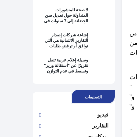
بالمعرفة ويبتعدون عن
حماية المصلحة العامة
لا صحة للمنشورات
وتطبيق القانون
المتداولة حول تعديل سن
الحضانة إلى 7 سنوات في
الأردن
ين
إشاعة شركات إصدار
التقارير الائتمانية هي التي
من
توافق أو ترفض طلبات
التمويل من البنوك
حات
وسيلة إعلام عربية تنقل
تقريرًا عن "استقالة وزير"
وتسقط في عدم التوازن
ات
وانتفاء الموضوعية وتُغيِّب
وجهة نظر رئيس الحكومة
"
التصنيفات
"
فيديو
التقارير
 "
بودكاست