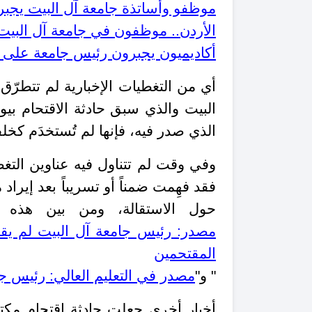
موظفو وأساتذة جامعة آل البيت يجبرو
الأردن.. موظفون في جامعة آل البيت
أكاديميون يجبرون رئيس جامعة على ا
أي من التغطيات الإخبارية لم تتطرّ
البيت والذي سبق حادثة الاقتحام بي
الذي صدر فيه، فإنها لم تُستخدَم كخلف
وفي وقت لم تتناول فيه عناوين التغط
فقد فهِمت ضمناً أو تسريباً بعد إيراد
حول الاستقالة، ومن بين هذه ال
مصدر: رئيس جامعة آل البيت لم يق
المقتحمين
" و"
مصدر في التعليم العالي: رئيس جا
أخبار أخرى جعلت حادثة اقتحام مك