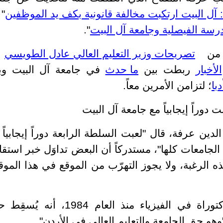
 آل البيت ارتكبت مخالفة قانونية بكف يد الموظفين
" 
ة الفيصلية وجامعة آل البيت
".
ق من
تصريحات وزير التعليم العالي عادل الطويسي
و
الأخبار
ربطت بين
ما حدث
في جامعة آل البيت وب
با
؛ لتزامن الأمرين معاً.
دوراً إيجابياً مع جامعة آل البيت
لدين عرفة، قال "لعبت السلطة الرابعة دوراً إيجابياً 
جامعات كلها"، مستدركاً أن البعض تداوَل خبر استقال
 بهذه الرغبة، ولا يجوز التهرّب من الموقع في هذا المو
، الذي يحمل درجة الدكتوراة في الفيزياء منذ العام 1984، أنه
و حق الجامعة والتعليم العالي في الأردن".