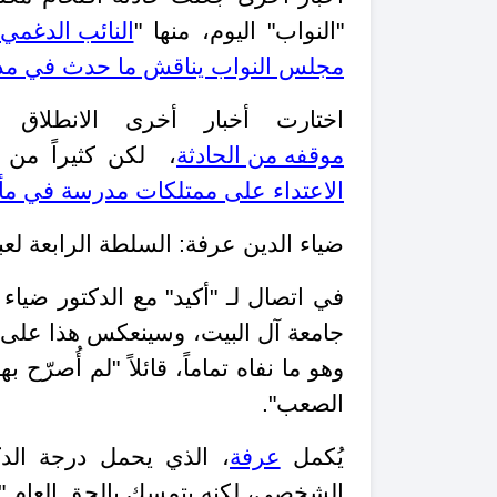
"النواب" اليوم، منها "
النائب الدغمي:
مجلس النواب يناقش ما حدث في مدرس
اختارت أخبار أخرى الانطلا
موقفه من الحادثة
، لكن كثيراً من
الاعتداء على ممتلكات مدرسة في مأد
ضياء الدين عرفة: السلطة الرابعة لعبت 
في اتصال لـ "أكيد" مع الدكتور ضياء ا
جامعة آل البيت، وسينعكس هذا على ال
وهو ما نفاه تماماً، قائلاً "لم أُصرّح
الصعب".
يُكمل
عرفة
الشخصي، لكنه يتمسك بالحق العام "وه