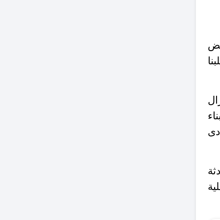
عض
بنا
ال
اء
دى
ثة
ية