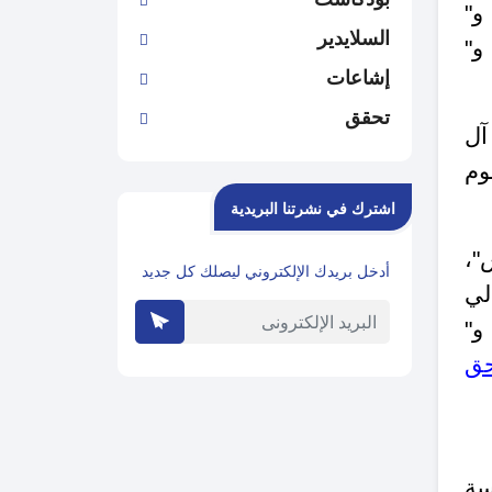
"
السلايدير
إشاعات
تحقق
آل
وم
اشترك في نشرتنا البريدية
"،
أدخل بريدك الإلكتروني ليصلك كل جديد
الي
و"
حق
سة