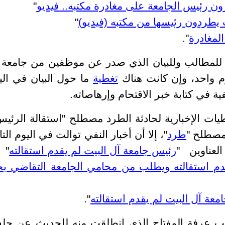
ن رئيس الجامعة على مغادرة مكتبه.. فيديو
" و
 يطردون رئيسها من مكتبه (فيديو)
" و"
لمغادرة
".
ق للمطالب وللبيان الذي صدر عن موظفين من جامعة 
وم واحد، وإن كانت هناك
تغطية
ما حول البيان في الي
ية في كتابة خبر الاقتحام وإرهاصاته.
يات الإخبارية لحادثة الطرد مصطلح "استقالة الرئيس
 مصطلح "
طرد
"، إلا أن أخبار النفي توالت في اليوم الت
عناوين "
رئيس جامعة آل البيت لم يقدم استقالته
" 
دم استقالته ويطلب من محامي الجامعة التقاضي ب
معة آل البيت لم يقدم استقالته
".
تب عرفة المفتاح الذي انطلقت منه للحديث عن جل