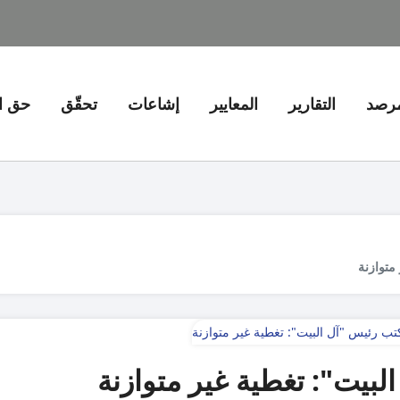
مرصد
التقارير
المعايير
إشاعات
تحقّق
حق ا
متوازنة
لبيت": تغطية غير متوازنة