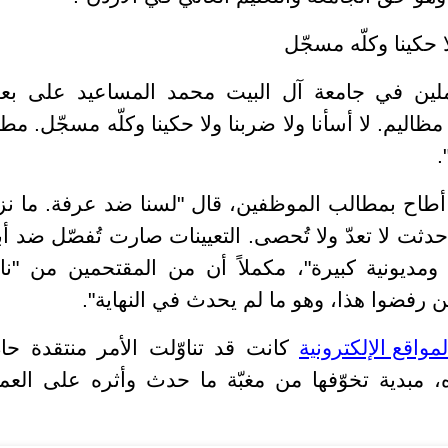
ا حكينا وكلّه مسجّل
املين في جامعة آل البيت محمد المساعيد على ب
ظاليم. لا أسأنا ولا ضربنا ولا حكينا وكلّه مسجّل
. مطل
.
د أطاح بمطالب الموظفين، قال "لسنا ضد عرفة. ما نز
دثت لا تعدّ ولا تُحصى. التعيينات صارت تُفصّل ضد أبن
ومديونية كبيرة"، مكملاً أن من المقتحمين من "نا
رفضوا هذا، وهو ما لم يحدث في النهاية".
لمواقع الإلكترونية
كانت قد تناوّلت الأمر منتقدة حاد
مبدية تخوّفها من مغبّة ما حدث وأثره على العمل