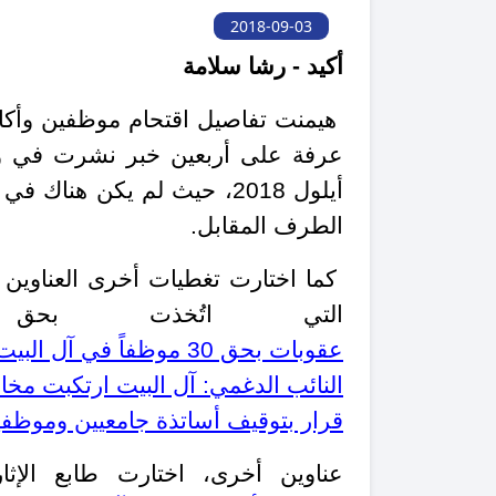
2018-09-03
أكيد - رشا سلامة
هيمنت تفاصيل اقتحام موظفين وأكادي
عرفة على أربعين خبر نشرت في و
أيلول 2018، حيث لم يكن هنا
الطرف المقابل.
كما اختارت تغطيات أخرى العناوين ال
التي اتُخذت بحق
عقوبات بحق 30 موظفاً في آل البيت تصل إلى كف اليد عن العمل
النائب الدغمي: آل البيت ارتكبت مخا
قرار بتوقيف أساتذة جامعيين وموظف
عناوين أخرى، اختارت طابع الإث