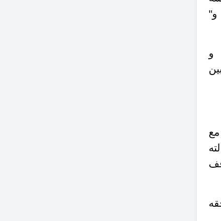
و"
ين
مع
ته
قف
 يُسقِط حقه