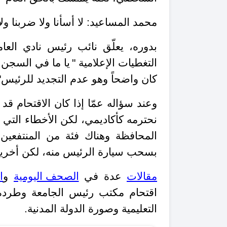
محمد المساعيد:
لا أسأنا ولا ضربنا ول
بدوره، يعلّق نائب رئيس نادي الع
التغطيات الإعلامية "
يا ما في السجن م
كان واضحاً وهو عدم التجديد للرئيس"
وعند سؤاله عمّا إذا كان الاقتحام ق
نحترمه كأكاديمي، لكن الأخطاء التي ح
المحافظة وهناك فئة من المنتفعين 
بسحب سيارة الرئيس منه، لكن أخرين 
مقالات
عدة في
الصحف اليومية
و
ا
اقتحام مكتب رئيس الجامعة وطرده، 
التعليمية وصورة الدولة المدنية.