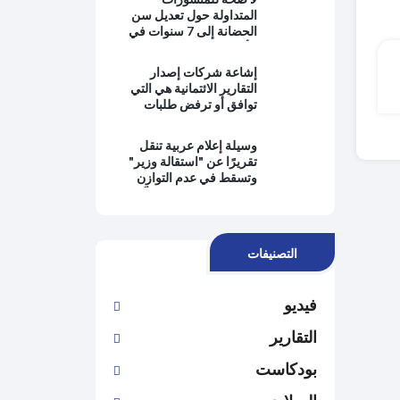
وتطبيق القانون
المتداولة حول تعديل سن
الحضانة إلى 7 سنوات في
الأردن
إشاعة شركات إصدار
التقارير الائتمانية هي التي
توافق أو ترفض طلبات
التمويل من البنوك
وسيلة إعلام عربية تنقل
تقريرًا عن "استقالة وزير"
وتسقط في عدم التوازن
وانتفاء الموضوعية وتُغيِّب
وجهة نظر رئيس الحكومة
التصنيفات
فيديو
التقارير
بودكاست