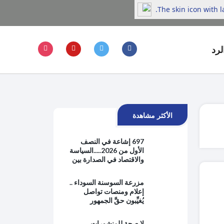
The skin icon with 
لرد
الأكثر مشاهدة
697 إشاعة في النصف
الأول من 2026.....السياسة
والاقتصاد في الصدارة بين
هموم الحياة اليومية
والتوترات الإقليمية
مزرعة السوسنة السوداء ..
إعلام ومنصات تواصل
يُغيِّبون حقَّ الجمهور
بالمعرفة ويبتعدون عن
حماية المصلحة العامة
لا صحة للمنشورات