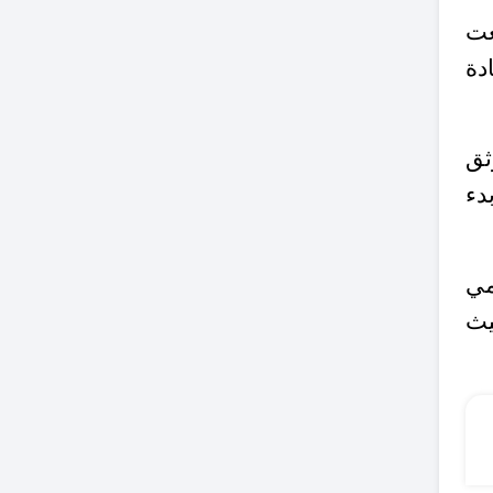
غت
ة، والتي وصلت إلى 45 مادة من أصل 132 مادة
ثق
دء
مي
يث