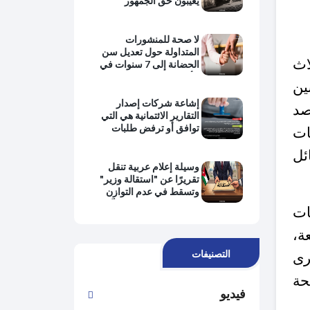
يُغيِّبون حقَّ الجمهور
بالمعرفة ويبتعدون عن
حماية المصلحة العامة
وتطبيق القانون
لا صحة للمنشورات
المتداولة حول تعديل سن
اث
الحضانة إلى 7 سنوات في
الأردن
ين
إشاعة شركات إصدار
صد
التقارير الائتمانية هي التي
توافق أو ترفض طلبات
ات
التمويل من البنوك
ئل
وسيلة إعلام عربية تنقل
تقريرًا عن "استقالة وزير"
وتسقط في عدم التوازن
وانتفاء الموضوعية وتُغيِّب
ات
وجهة نظر رئيس الحكومة
ة،
التصنيفات
رى
حة
فيديو