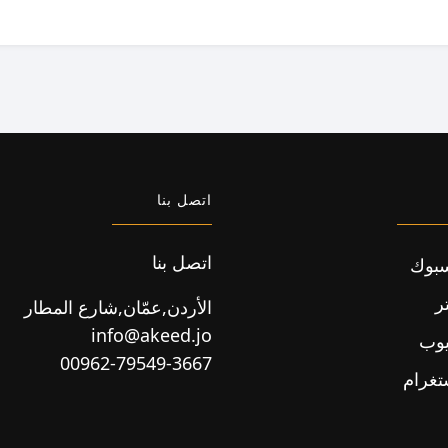
اتصل بنا
اتصل بنا
بوك
ر
الأردن,عمّان,شارع المطار
info@akeed.jo
يوب
00962-79549-3667
تغرام