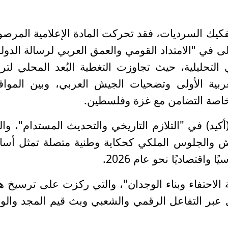
تفكيك السرديات، فقد تحركت المادة الإعلامية المرصو
 في "الامتداد القومي والعمق العربي لرسالة الدولة
لتحليلية، حيث تجاوزت التغطية البُعد المحلي لتر
بية الأولى وتضحيات الجيش العربي، وبين الموا
ة وخاصة التضامن مع غزة وفلسطين.
يد) في "التلازم التاريخي والتحديث المستدام"، وال
ش والجلوس الملكي كحكاية وطنية متصلة تمثل أساس
 واقتصاديًا نحو عام 2026.
ة الاحتفاء وبناء الوجدان"، والتي ركزت على ترسيخ ه
 عبر التفاعل الرقمي والشعبي وبث قيم المجد والوف