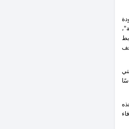
دة
"،
بط
قف
تي
ًا
ذه
اء