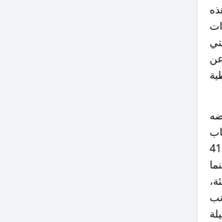
ذه
دات
التي
رة عن
 التغطية
ضه
اب
 الركيزة الأساسية لإنتاج المحتوى بنسبة بلغت 41.5
ة 33.8 بالمئة، بينما
ي والأكاديمي ما نسبته 24.7 بالمئة،
نب
لة