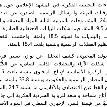
اءات التحليلية الفكرية في المشهد الإعلامي حول ه
بالمئة، تلتها برقيات التهنئة والرسائل الرسمية الصادرة عن قيا
ومؤسسات الدولة السيادية بنسبة 24.6 بالمئة، وحلت بالمرتبة الثالثة المواد المعمقة و
تعتبر من أهم الفنون الصحفية وبنسبة 9.5 بالمئة، فيما شكلت البيانات الاحتفالية الصاد
مؤسسات القطاع الخاص والجامعات والبلديات ما نسبته 18.5 بالمئة، واختتمت
 العطلات الرسمية وبنسبة بلغت 15.4 بالمئة.
توليد المحتوى، كشف التحليل عن توازن نسبي فر
كلت الآراء والتحليلات الذاتية الصادرة عن الكُتّ
والأكاديميين والمتقاعدين العسكريين
بالمئة، في حين اعتمدت التغطية على المصادر الرسمية والحكومية وبنسب
مثلت المصادر الأهلية والمؤسسية من القطاعين الاقتصاد
أتاح مساحة واسعة للرواية السردية الفكرية إلى جا
يًا من هيمنة السرد الإخباري النمطي في المواد الأصي