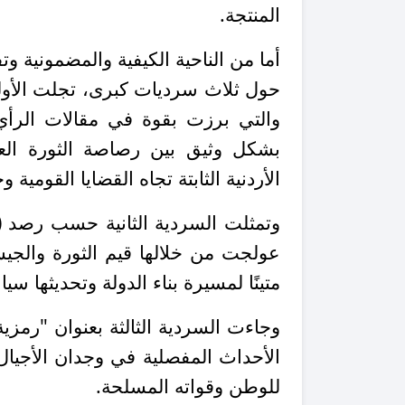
المنتجة
.
أما من الناحية الكيفية والمضمونية و
حول ثلاث سرديات كبرى، تجلت الأولى
والتي برزت بقوة في مقالات الرأي ا
بشكل وثيق بين رصاصة الثورة العر
الأردنية الثابتة تجاه القضايا القومي
وتمثلت السردية الثانية حسب رصد (أك
عولجت من خلالها قيم الثورة والجي
متينًا لمسيرة بناء الدولة وتحديثها سياسيًا
وجاءت السردية الثالثة بعنوان "رمزي
الأحداث المفصلية في وجدان الأجيال
للوطن وقواته المسلحة
.