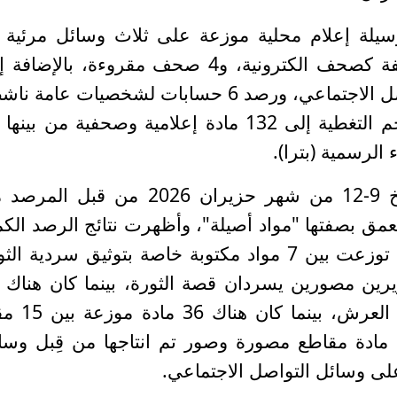
مسموعة، و15 موقعًا الكترونيًا مصنفة كصحف الكترونية، و4 صحف مقروءة، بالإض
حساباتها النشطة على منصات التواصل الاجتماعي، ورصد 6 حسابات لشخصيات عامة
ء الرسمية (بترا).
وخضعت 96 مادة صحافية بين تاريخ 9-12 من شهر حزيران 2026 من قبل 
معمق بصفتها "مواد أصيلة"، وأظهرت نتائج الرصد الك
للمواد الأصيلة وجود 34 مادة معمقة توزعت بين 7 مواد مكتوبة خاصة بتوثيق سردية ا
مادة حول جلوس جلالة الملك على العرش، بي
صحافيا يحمل رأيًا عامًا، وحملت 21 مادة مقاطع مصورة وصور تم انتاجها من قِبل و
على وسائل التواصل الاجتماعي.