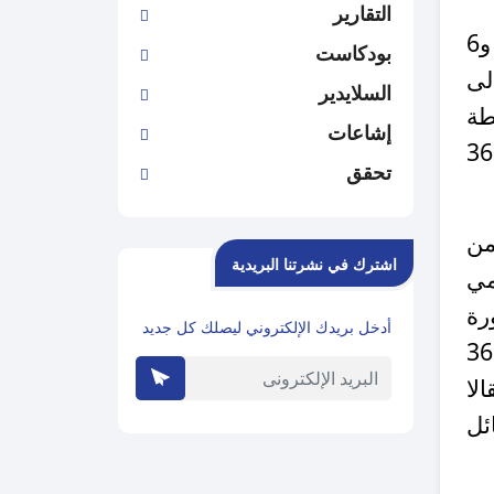
التقارير
ورصد (أكيد) التغطية الصحفية 28 وسيلة إعلام محلية موزعة على ثلاث وسائل مرئية و6
بودكاست
افة إلى
السلايدير
 ناشطة
إشاعات
على التواصل الاجتماعي، ووصل حجم التغطية إلى 132 مادة إعلامية وصحفية من بينها 36
تحقق
المرصد من
اشترك في نشرتنا البريدية
مي
لثورة
أدخل بريدك الإلكتروني ليصلك كل جديد
العربية الكبرى وبرنامج وثائقي وتقريرين مصورين يسردان قصة الثورة، بينما كان هناك 36
نما كان هناك 36 مادة موزعة بين 15 مقالا
سائل