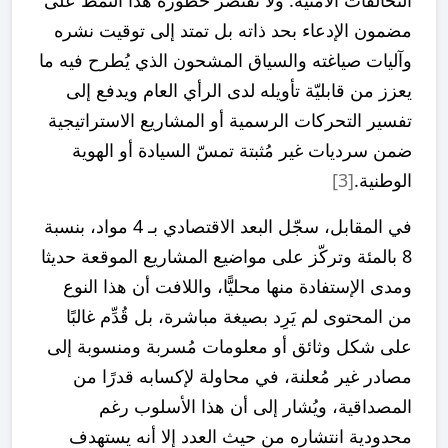
التحالفات الأمنية. ولا تقتصر خطورة هذا النمط على
مضمون الإدعاء بحد ذاته بل تمتد إلى توقيت نشره
وآليات صياغته والسياق المشحون الذي يُطرح فيه ما
يعزز من قابليّة تأويله لدى الرأي العام ويدفع إلى
تفسير التحركات الرسمية أو المشاريع الاستراتيجية
ضمن سرديات غير مُثبتة تمسّ السيادة أو الهوية
الوطنية.
[3]
في المقابل، سجّل البعد الاقتصادي بـ 4 مواد، بنسبة
8 بالمئة وتركّز على مواضيع المشاريع الموقعة حديثا
ومدى الإستفادة منها محليًّا، واللافت أن هذا النوع
من المحتوى لم يَرِد بصيغة مباشرة، بل قُدِّم غالبًا
على شكل وثائق أو معلومات مُسربة ومنسوبة إلى
مصادر غير مُعلنة، في محاولة لإكسابه قدرًا من
المصداقية، ويُشار إلى أن هذا الأسلوب رغم
محدودية انتشاره من حيث العدد إلا أنه يستهدف