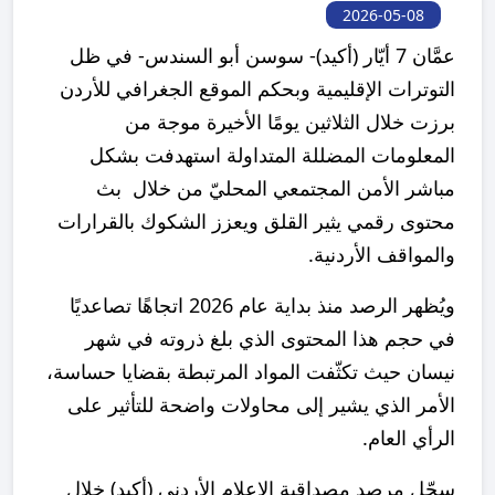
2026-05-08
عمَّان 7 أيّار (أكيد)- سوسن أبو السندس- في ظل
التوترات الإقليمية وبحكم الموقع الجغرافي للأردن
برزت خلال الثلاثين يومًا الأخيرة موجة من
المعلومات المضللة المتداولة استهدفت بشكل
مباشر الأمن المجتمعي المحليّ من خلال بث
محتوى رقمي يثير القلق ويعزز الشكوك بالقرارات
والمواقف الأردنية.
ويُظهر الرصد منذ بداية عام 2026 اتجاهًا تصاعديًا
في حجم هذا المحتوى الذي بلغ ذروته في شهر
نيسان حيث تكثّفت المواد المرتبطة بقضايا حساسة،
الأمر الذي يشير إلى محاولات واضحة للتأثير على
الرأي العام.
سجّل مرصد مصداقية الإعلام الأردني (أكيد) خلال