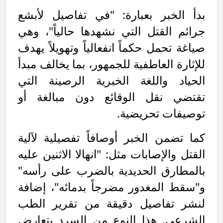
بدأ الخبر بعبارة: "في تفاصيل لأبشع
جرائم القتل التي نشهدها حالياً"، وهي
صياغة تحمل حكماً انفعالياً وتهويلاً يهدف
للإثارة العاطفية للجمهور، بما يخالف مبدأ
الحياد واللغة الخبرية الرصينة التي
تقتضي نقل الوقائع دون مبالغة أو
توصيفات تحريضية.
كما تضمن الخبر أوصافاً تفصيلية لآلية
القتل والإصابات مثل: "انهالا الاثنين عليه
بالمطارق الحديدية بالضرب على رأسه"
و"سقط المغدور مضرجاً بدمائه"، إضافة
لنشر تفاصيل دقيقة من تقرير الطب
الشرعي. هذا النوع من السرد يتعارض